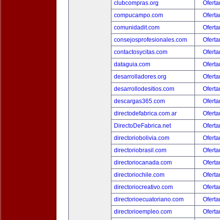
clubcompras.org
Oferta
compucampo.com
Oferta
comunidadit.com
Oferta
consejosprofesionales.com
Oferta
contactosycitas.com
Oferta
dataguia.com
Oferta
desarrolladores.org
Oferta
desarrollodesitios.com
Oferta
descargas365.com
Oferta
directodefabrica.com.ar
Oferta
DirectoDeFabrica.net
Oferta
directoriobolivia.com
Oferta
directoriobrasil.com
Oferta
directoriocanada.com
Oferta
directoriochile.com
Oferta
directoriocreativo.com
Oferta
directorioecuatoriano.com
Oferta
directorioempleo.com
Oferta