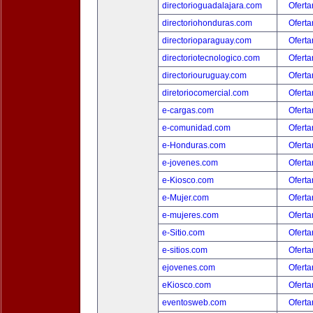
directorioguadalajara.com
Oferta
directoriohonduras.com
Oferta
directorioparaguay.com
Oferta
directoriotecnologico.com
Oferta
directoriouruguay.com
Oferta
diretoriocomercial.com
Oferta
e-cargas.com
Oferta
e-comunidad.com
Oferta
e-Honduras.com
Oferta
e-jovenes.com
Oferta
e-Kiosco.com
Oferta
e-Mujer.com
Oferta
e-mujeres.com
Oferta
e-Sitio.com
Oferta
e-sitios.com
Oferta
ejovenes.com
Oferta
eKiosco.com
Oferta
eventosweb.com
Oferta