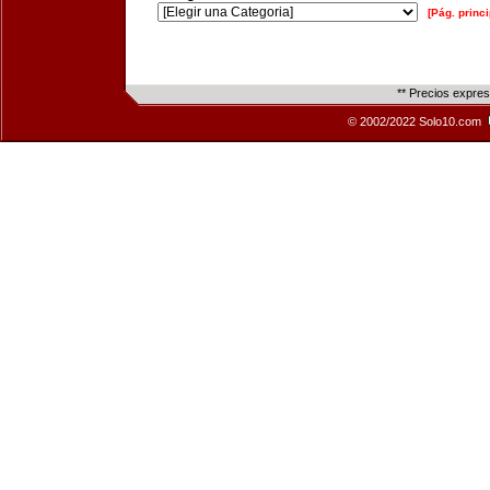
[Pág. princi
** Precios expre
© 2002/2022 Solo10.com