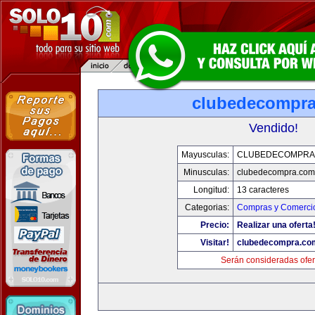
clubedecompr
Vendido!
Mayusculas:
CLUBEDECOMPRA
Minusculas:
clubedecompra.com
Longitud:
13 caracteres
Categorias:
Compras y Comercio
Precio:
Realizar una oferta
Visitar!
clubedecompra.co
Serán consideradas ofer