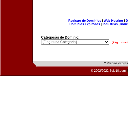
Registro de Dominios
|
Web Hosting
|
D
Dominios Expirados
|
Industrias
|
Indu
Categorías de Dominio:
[Pág. princi
** Precios expre
© 2002/2022 Solo10.com