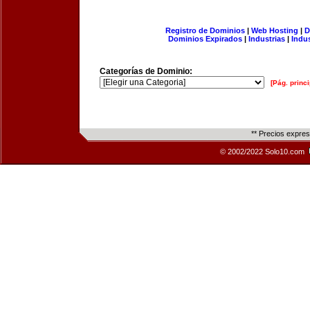
Registro de Dominios
|
Web Hosting
|
D
Dominios Expirados
|
Industrias
|
Indu
Categorías de Dominio:
[Pág. princi
** Precios expre
© 2002/2022 Solo10.com