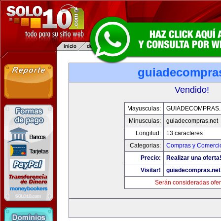
guiadecompras
Vendido!
Mayusculas:
GUIADECOMPRAS.
Minusculas:
guiadecompras.net
Longitud:
13 caracteres
Categorias:
Compras y Comercio
Precio:
Realizar una oferta
Visitar!
guiadecompras.net
Serán consideradas ofer