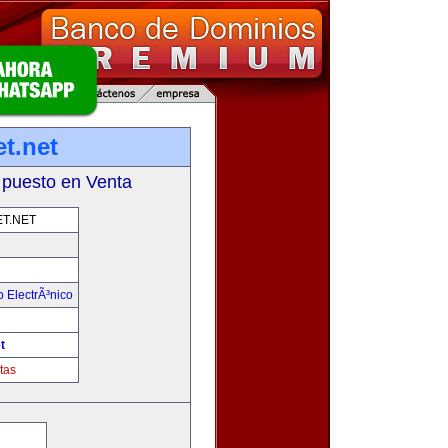
t.net
 puesto en Venta
T.NET
 ElectrÃ³nico
!
t
tas