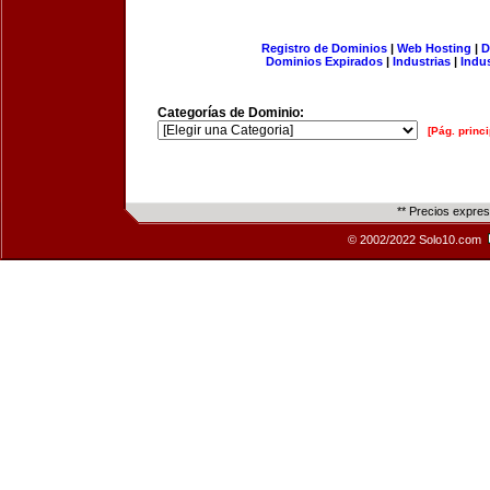
Registro de Dominios
|
Web Hosting
|
D
Dominios Expirados
|
Industrias
|
Indu
Categorías de Dominio:
[Pág. princi
** Precios expre
© 2002/2022 Solo10.com