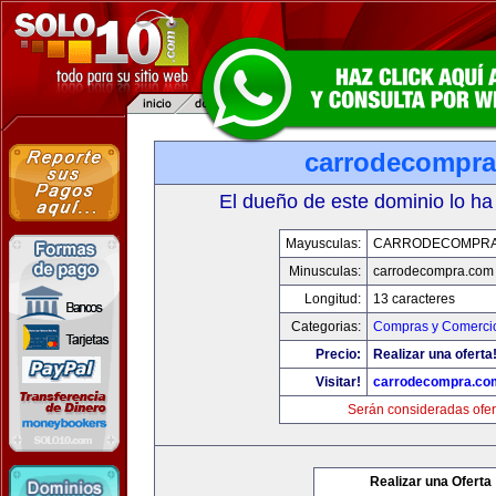
carrodecompr
El dueño de este dominio lo ha
Mayusculas:
CARRODECOMPRA
Minusculas:
carrodecompra.com
Longitud:
13 caracteres
Categorias:
Compras y Comercio
Precio:
Realizar una oferta
Visitar!
carrodecompra.co
Serán consideradas ofer
Realizar una Oferta