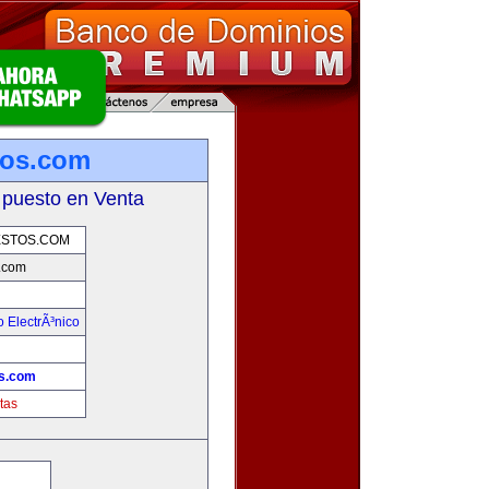
tos.com
 puesto en Venta
STOS.COM
.com
 ElectrÃ³nico
!
s.com
tas