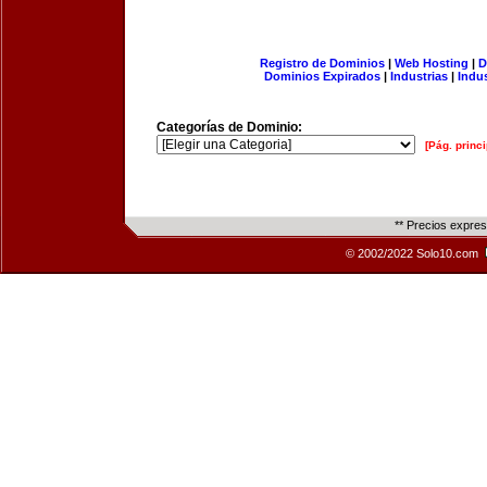
Registro de Dominios
|
Web Hosting
|
D
Dominios Expirados
|
Industrias
|
Indu
Categorías de Dominio:
[Pág. princi
** Precios expre
© 2002/2022 Solo10.com